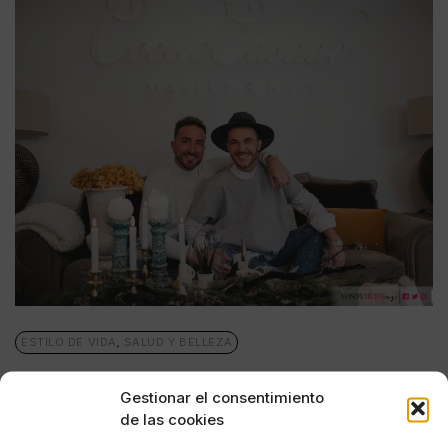
ESTILO DE VIDA
,
SALUD Y BELLEZA
CoelloCasado, la fuerza de un sueño
Gestionar el consentimiento
POR
ANA PORRAS GUERRERO
de las cookies
28/12/2017
7 MINUTOS DE LECTURA