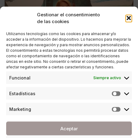
Gestionar el consentimiento
de las cookies
Utilizamos tecnologías como las cookies para almacenar y/o
acceder a la información del dispositivo. Lo hacemos para mejorar la
experiencia de navegación y para mostrar anuncios personalizados.
El consentimiento a estas tecnologías nos permitirá procesar datos
como el comportamiento de navegación o las identificaciones
únicas en este sitio. No consentir o retirar el consentimiento, puede
afectar negativamente a ciertas características y funciones.
CULTURA
,
SOCIEDAD
Funcional
Siempre activo
Regina Álvarez expone ‘Serie Gold’ en ilunion
Málaga
Estadísticas
POR
ANA PORRAS GUERRERO
17/04/2018
5 MINUTOS DE LECTURA
Marketing
Aceptar