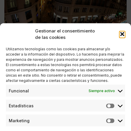
Gestionar el consentimiento
de las cookies
Utilizamos tecnologías como las cookies para almacenar y/o
acceder a la información del dispositivo. Lo hacemos para mejorar la
experiencia de navegación y para mostrar anuncios personalizados.
El consentimiento a estas tecnologías nos permitirá procesar datos
como el comportamiento de navegación o las identificaciones
únicas en este sitio. No consentir o retirar el consentimiento, puede
afectar negativamente a ciertas características y funciones.
ESTILO DE VIDA
Funcional
Siempre activo
Pinceladas de la Pasarela Larios
Estadísticas
POR
ANA PORRAS GUERRERO
17/09/2016
7 MINUTOS DE LECTURA
Marketing