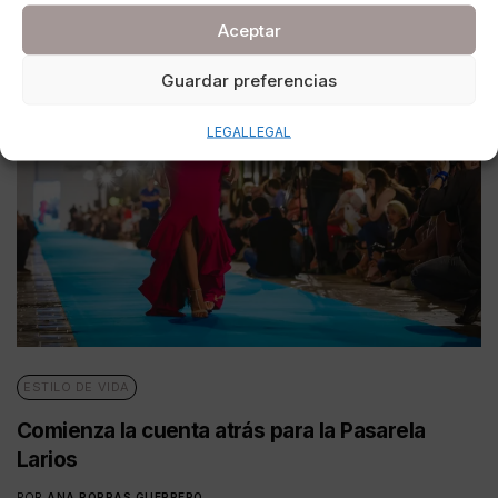
Aceptar
Guardar preferencias
LEGAL
LEGAL
ESTILO DE VIDA
Comienza la cuenta atrás para la Pasarela
Larios
POR
ANA PORRAS GUERRERO