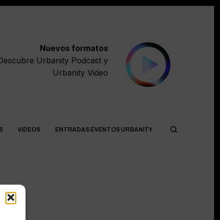
Nuevos formatos
Descubre
Urbanity Podcast
y
Urbanity Video
S
VIDEOS
ENTRADAS EVENTOS URBANITY