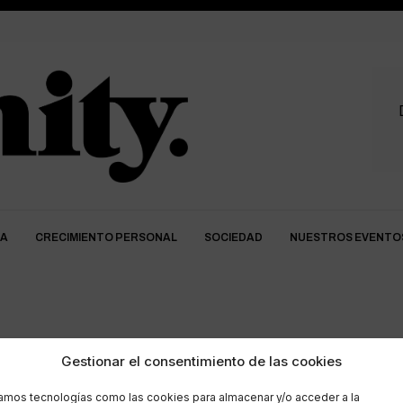
DA
CRECIMIENTO PERSONAL
SOCIEDAD
NUESTROS EVENTO
Iglesia sinodal
Gestionar el consentimiento de las cookies
zamos tecnologías como las cookies para almacenar y/o acceder a la