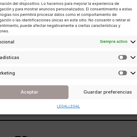
mación del dispositivo. Lo hacemos para mejorar la experiencia de
ación y para mostrar anuncios personalizados. El consentimiento a estas
logías nos permitirá procesar datos como el comportamiento de
ación o las identificaciones únicas en este sitio. No consentir o retirar el
ESTILO DE VIDA
,
SOCIEDAD
ntimiento, puede afectar negativamente a ciertas características y
ones.
León XIV: el nuevo Papa y los
ncional
Siempre activo
desafíos a los que se
adísticas
enfrenta
rketing
POR
REDACCIÓN URBANITY
09/05/2025
3 MINUTOS DE LECTURA
Aceptar
Guardar preferencias
LEGAL
LEGAL