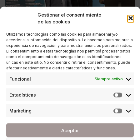
Gestionar el consentimiento
de las cookies
Utilizamos tecnologías como las cookies para almacenar y/o
acceder a la información del dispositivo. Lo hacemos para mejorar la
experiencia de navegación y para mostrar anuncios personalizados.
El consentimiento a estas tecnologías nos permitirá procesar datos
como el comportamiento de navegación o las identificaciones
únicas en este sitio. No consentir o retirar el consentimiento, puede
afectar negativamente a ciertas características y funciones.
CULTURA
Funcional
Siempre activo
La Orquesta Sinfónica presenta 33 conciertos
para 2019
Estadísticas
POR
ANA PORRAS GUERRERO
07/03/2019
4 MINUTOS DE LECTURA
Marketing
Aceptar