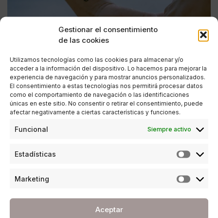
Gestionar el consentimiento
de las cookies
Utilizamos tecnologías como las cookies para almacenar y/o
acceder a la información del dispositivo. Lo hacemos para mejorar la
experiencia de navegación y para mostrar anuncios personalizados.
El consentimiento a estas tecnologías nos permitirá procesar datos
como el comportamiento de navegación o las identificaciones
únicas en este sitio. No consentir o retirar el consentimiento, puede
afectar negativamente a ciertas características y funciones.
CRECIMIENTO PERSONAL
,
ESTILO DE VIDA
Funcional
Siempre activo
«Amor real vs amor ideal: las diferencias que
están afectando a tus relaciones» por Juande
Estadísticas
Serrano
POR
JUANDE SERRANO
Marketing
30/04/2026
6 MINUTOS DE LECTURA
Aceptar