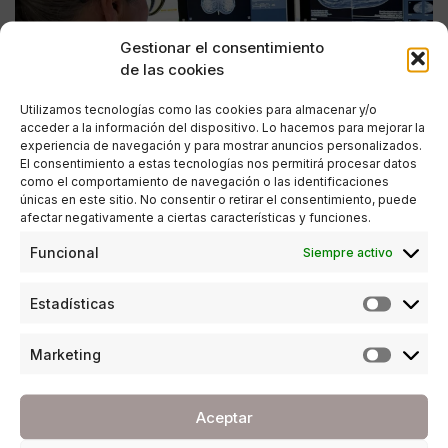
Gestionar el consentimiento
de las cookies
Utilizamos tecnologías como las cookies para almacenar y/o
acceder a la información del dispositivo. Lo hacemos para mejorar la
experiencia de navegación y para mostrar anuncios personalizados.
El consentimiento a estas tecnologías nos permitirá procesar datos
como el comportamiento de navegación o las identificaciones
únicas en este sitio. No consentir o retirar el consentimiento, puede
afectar negativamente a ciertas características y funciones.
ESTILO DE VIDA
,
SALUD Y BELLEZA
Funcional
Siempre activo
HC Marbella revoluciona el diagnóstico por
imagen con inteligencia artificial
Estadísticas
POR
REDACCIÓN URBANITY
25/04/2025
4 MINUTOS DE LECTURA
Marketing
Aceptar