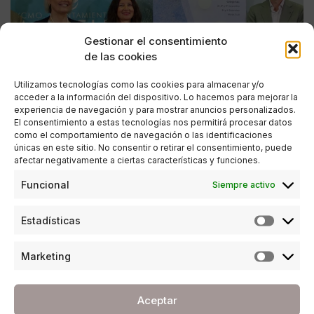
Gestionar el consentimiento
de las cookies
Utilizamos tecnologías como las cookies para almacenar y/o
acceder a la información del dispositivo. Lo hacemos para mejorar la
experiencia de navegación y para mostrar anuncios personalizados.
El consentimiento a estas tecnologías nos permitirá procesar datos
como el comportamiento de navegación o las identificaciones
únicas en este sitio. No consentir o retirar el consentimiento, puede
afectar negativamente a ciertas características y funciones.
Funcional
Siempre activo
ESTILO DE VIDA
Estadísticas
I Torneo de Pádel Solidario de la Costa del Sol
POR
ANA PORRAS GUERRERO
Marketing
02/04/2019
3 MINUTOS DE LECTURA
Aceptar