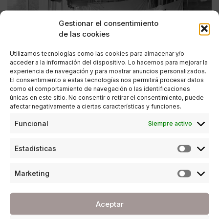
Gestionar el consentimiento
de las cookies
Utilizamos tecnologías como las cookies para almacenar y/o
acceder a la información del dispositivo. Lo hacemos para mejorar la
experiencia de navegación y para mostrar anuncios personalizados.
El consentimiento a estas tecnologías nos permitirá procesar datos
como el comportamiento de navegación o las identificaciones
únicas en este sitio. No consentir o retirar el consentimiento, puede
afectar negativamente a ciertas características y funciones.
COVID-19
,
ESTILO DE VIDA
Funcional
Siempre activo
Cómo fue y cómo acabó la Gripe Española
hace un siglo
Estadísticas
POR
LOLA MONTIEL
16/04/2020
7 MINUTOS DE LECTURA
Marketing
Aceptar