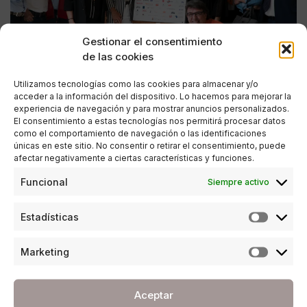
Gestionar el consentimiento
de las cookies
Utilizamos tecnologías como las cookies para almacenar y/o
acceder a la información del dispositivo. Lo hacemos para mejorar la
experiencia de navegación y para mostrar anuncios personalizados.
El consentimiento a estas tecnologías nos permitirá procesar datos
como el comportamiento de navegación o las identificaciones
únicas en este sitio. No consentir o retirar el consentimiento, puede
afectar negativamente a ciertas características y funciones.
ESTILO DE VIDA
Funcional
Siempre activo
El Museo Automovilístico y de la Moda
presenta su IV Caravana Solidaria, a favor de
Estadísticas
Siria
POR
ANA PORRAS GUERRERO
Marketing
10/05/2019
2 MINUTOS DE LECTURA
Aceptar