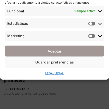
afectar negativamente a ciertas características y funciones.
Funcional
Siempre activo
Estadísticas
Marketing
Aceptar
Guardar preferencias
ESTILO DE VIDA
LEGAL
LEGAL
15 camisas blancas que te enamorarán esta
primavera
POR
ESTHER LARA
04/03/2020
2 MINUTOS DE LECTURA