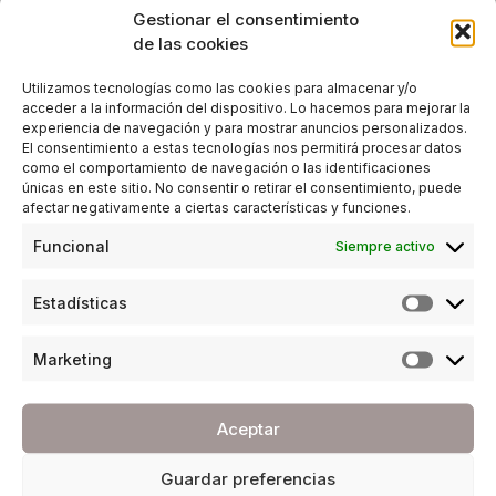
Gestionar el consentimiento
de las cookies
Utilizamos tecnologías como las cookies para almacenar y/o
acceder a la información del dispositivo. Lo hacemos para mejorar la
experiencia de navegación y para mostrar anuncios personalizados.
El consentimiento a estas tecnologías nos permitirá procesar datos
como el comportamiento de navegación o las identificaciones
únicas en este sitio. No consentir o retirar el consentimiento, puede
ESTILO DE VIDA
,
SOCIEDAD
afectar negativamente a ciertas características y funciones.
Feria de los Países Fuengirola: un viaje por el
Funcional
Siempre activo
mundo para disfrutar en familia o con amigos
Estadísticas
POR
REDACCIÓN URBANITY
24/04/2026
4 MINUTOS DE LECTURA
Marketing
Aceptar
Guardar preferencias