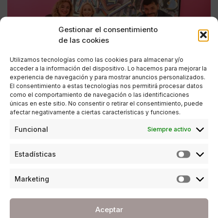
Gestionar el consentimiento
de las cookies
Utilizamos tecnologías como las cookies para almacenar y/o
acceder a la información del dispositivo. Lo hacemos para mejorar la
experiencia de navegación y para mostrar anuncios personalizados.
El consentimiento a estas tecnologías nos permitirá procesar datos
como el comportamiento de navegación o las identificaciones
únicas en este sitio. No consentir o retirar el consentimiento, puede
afectar negativamente a ciertas características y funciones.
CULTURA
,
SOCIEDAD
Funcional
Siempre activo
Pintura liberada: la nueva exposición del
Museo Carmen Thyssen que reivindica la
Estadísticas
efervescencia artística de los 80
POR
REDACCIÓN URBANITY
Marketing
01/04/2025
4 MINUTOS DE LECTURA
Aceptar