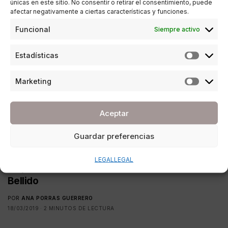
únicas en este sitio. No consentir o retirar el consentimiento, puede
afectar negativamente a ciertas características y funciones.
Funcional
Siempre activo
Estadísticas
Marketing
Aceptar
Guardar preferencias
CULTURA
LEGAL
LEGAL
Se presenta «Las Voces del Mirlo» de Julia
Bellido
POR
ANA PORRAS GUERRERO
18/03/2019
2 MINUTOS DE LECTURA