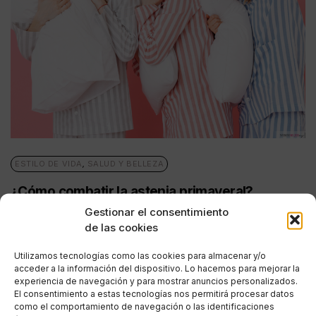
ESTILO DE VIDA
,
SALUD Y BELLEZA
¿Cómo combatir la astenia primaveral?
Gestionar el consentimiento
POR
ANA PORRAS GUERRERO
de las cookies
26/03/2019
4 MINUTOS DE LECTURA
Utilizamos tecnologías como las cookies para almacenar y/o
acceder a la información del dispositivo. Lo hacemos para mejorar la
experiencia de navegación y para mostrar anuncios personalizados.
El consentimiento a estas tecnologías nos permitirá procesar datos
como el comportamiento de navegación o las identificaciones