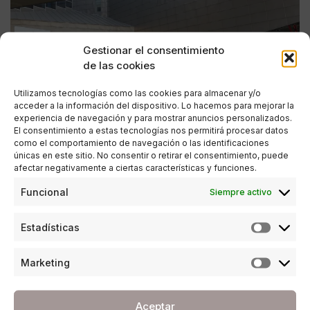
Gestionar el consentimiento
de las cookies
Utilizamos tecnologías como las cookies para almacenar y/o
acceder a la información del dispositivo. Lo hacemos para mejorar la
experiencia de navegación y para mostrar anuncios personalizados.
El consentimiento a estas tecnologías nos permitirá procesar datos
como el comportamiento de navegación o las identificaciones
únicas en este sitio. No consentir o retirar el consentimiento, puede
afectar negativamente a ciertas características y funciones.
SOCIEDAD
Funcional
Siempre activo
Éxito de la primera edición de Interex Forum
organizado del Cuerpo Consular acreditado en
Estadísticas
Málaga
Marketing
POR
ANA PORRAS GUERRERO
15/06/2018
6 MINUTOS DE LECTURA
Aceptar