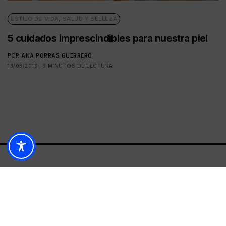
ESTILO DE VIDA
,
SALUD Y BELLEZA
5 cuidados imprescindibles para nuestra piel
POR
ANA PORRAS GUERRERO
13/03/2019
3 MINUTOS DE LECTURA
Contacto
Soporte Web
Cartas a la Directora
Publicidad
Legal y Política de Privacidad