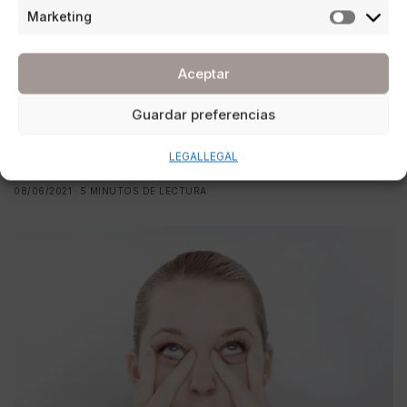
Marketing
Aceptar
ESTILO DE VIDA
Guardar preferencias
Cómo cuidarse la piel de cara al verano
LEGAL
LEGAL
POR
REDACCIÓN URBANITY
08/06/2021
5 MINUTOS DE LECTURA