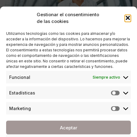
Gestionar el consentimiento
de las cookies
Utilizamos tecnologías como las cookies para almacenar y/o
acceder a la información del dispositivo. Lo hacemos para mejorar la
experiencia de navegación y para mostrar anuncios personalizados.
El consentimiento a estas tecnologías nos permitirá procesar datos
como el comportamiento de navegación o las identificaciones
únicas en este sitio. No consentir o retirar el consentimiento, puede
afectar negativamente a ciertas características y funciones.
ESTILO DE VIDA
,
SALUD Y BELLEZA
Funcional
Siempre activo
Congelación de óvulos: puedes elegir tu
momento de ser madre
Estadísticas
POR
REDACCIÓN URBANITY
03/05/2025
3 MINUTOS DE LECTURA
Marketing
Aceptar