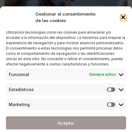
Gestionar el consentimiento
de las cookies
Utilizamos tecnologías como las cookies para almacenar y/o
acceder a la información del dispositivo. Lo hacemos para mejorar la
experiencia de navegación y para mostrar anuncios personalizados.
El consentimiento a estas tecnologías nos permitirá procesar datos
como el comportamiento de navegación o las identificaciones
únicas en este sitio. No consentir o retirar el consentimiento, puede
afectar negativamente a ciertas características y funciones.
ESTILO DE VIDA
,
SOCIEDAD
Funcional
Siempre activo
Emmerge Málaga Music Talents 2026 apura
sus últimas horas para recibir maquetas
Estadísticas
POR
REDACCIÓN URBANITY
17/04/2026
3 MINUTOS DE LECTURA
Marketing
Aceptar