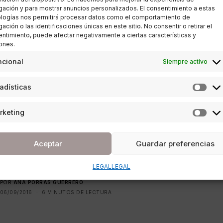
prohibiciones acercan a la
ación y para mostrar anuncios personalizados. El consentimiento a estas
logías nos permitirá procesar datos como el comportamiento de
santidad
ación o las identificaciones únicas en este sitio. No consentir o retirar el
ntimiento, puede afectar negativamente a ciertas características y
ones.
POR
REDACCIÓN URBANITY
02/10/2016
7 MINUTOS DE LECTURA
ncional
Siempre activo
adísticas
rketing
ESTILO DE VIDA
Comida halal: la frontera de lo
Aceptar
Guardar preferencias
permitido en la mesa
LEGAL
LEGAL
POR
ANA PORRAS GUERRERO
06/09/2016
6 MINUTOS DE LECTURA