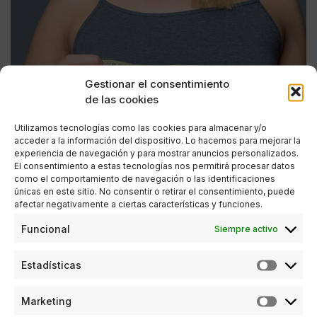
Gestionar el consentimiento
de las cookies
Utilizamos tecnologías como las cookies para almacenar y/o
acceder a la información del dispositivo. Lo hacemos para mejorar la
experiencia de navegación y para mostrar anuncios personalizados.
El consentimiento a estas tecnologías nos permitirá procesar datos
como el comportamiento de navegación o las identificaciones
únicas en este sitio. No consentir o retirar el consentimiento, puede
afectar negativamente a ciertas características y funciones.
ESTILO DE VIDA
,
SALUD Y BELLEZA
Funcional
Siempre activo
Aumentar el pecho con cirugía, siempre con
Estadísticas
garantías
POR
ANA PORRAS GUERRERO
Marketing
09/03/2018
2 MINUTOS DE LECTURA