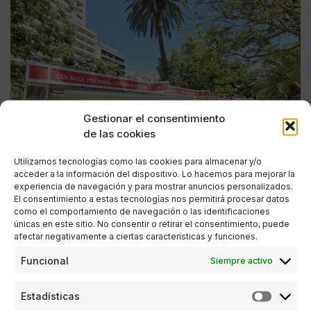
Gestionar el consentimiento
de las cookies
Utilizamos tecnologías como las cookies para almacenar y/o
acceder a la información del dispositivo. Lo hacemos para mejorar la
experiencia de navegación y para mostrar anuncios personalizados.
El consentimiento a estas tecnologías nos permitirá procesar datos
como el comportamiento de navegación o las identificaciones
únicas en este sitio. No consentir o retirar el consentimiento, puede
afectar negativamente a ciertas características y funciones.
ESTILO DE VIDA
Funcional
Siempre activo
Feria del Libro de Málaga 2026: autores, firmas
y encuentros para disfrutar la gran cita literaria
Estadísticas
de la primavera