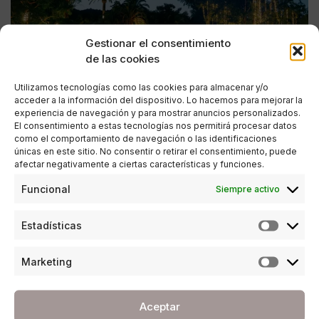
Gestionar el consentimiento
de las cookies
Utilizamos tecnologías como las cookies para almacenar y/o
acceder a la información del dispositivo. Lo hacemos para mejorar la
experiencia de navegación y para mostrar anuncios personalizados.
El consentimiento a estas tecnologías nos permitirá procesar datos
como el comportamiento de navegación o las identificaciones
únicas en este sitio. No consentir o retirar el consentimiento, puede
afectar negativamente a ciertas características y funciones.
ESTILO DE VIDA
,
SOCIEDAD
Funcional
Siempre activo
La Cena de Gala Marbella contra el cáncer
celebra su 41 edición con Borja Sémper como
Estadísticas
premio The Fighter
POR
REDACCIÓN URBANITY
Marketing
01/07/2026
5 MINUTOS DE LECTURA
Aceptar