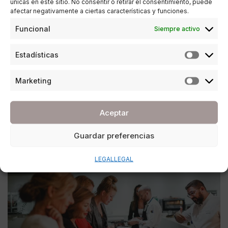
únicas en este sitio. No consentir o retirar el consentimiento, puede
afectar negativamente a ciertas características y funciones.
Funcional
Siempre activo
SOCIEDAD
C. de Salamanca presenta el Bentley
Estadísticas
Continental GT Convertible
Marketing
POR
ANA PORRAS GUERRERO
09/02/2019
3 MINUTOS DE LECTURA
Aceptar
Guardar preferencias
LEGAL
LEGAL