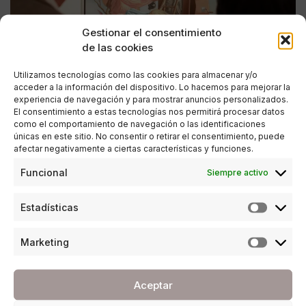
Gestionar el consentimiento
de las cookies
Utilizamos tecnologías como las cookies para almacenar y/o
acceder a la información del dispositivo. Lo hacemos para mejorar la
experiencia de navegación y para mostrar anuncios personalizados.
El consentimiento a estas tecnologías nos permitirá procesar datos
como el comportamiento de navegación o las identificaciones
únicas en este sitio. No consentir o retirar el consentimiento, puede
afectar negativamente a ciertas características y funciones.
CULTURA
Funcional
Siempre activo
Dos exposiciones sobre la modernidad
española en la Casa Natal de Picasso
Estadísticas
POR
ANA PORRAS GUERRERO
25/03/2017
2 MINUTOS DE LECTURA
Marketing
Aceptar