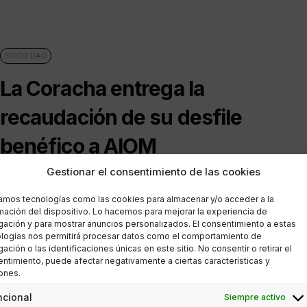
SOCIEDAD
La Coracha entrega la
recaudación de su desfile
benéfico a AIOM
Gestionar el consentimiento de las cookies
POR
ANA PORRAS GUERRERO
20/01/2018
3 MINUTOS DE LECTURA
zamos tecnologías como las cookies para almacenar y/o acceder a la
mación del dispositivo. Lo hacemos para mejorar la experiencia de
ación y para mostrar anuncios personalizados. El consentimiento a estas
logías nos permitirá procesar datos como el comportamiento de
ESTILO DE VIDA
,
SOCIEDAD
ación o las identificaciones únicas en este sitio. No consentir o retirar el
ntimiento, puede afectar negativamente a ciertas características y
Éxito del desfile benéfico
ones.
ncional
Siempre activo
organizado por La Coracha;