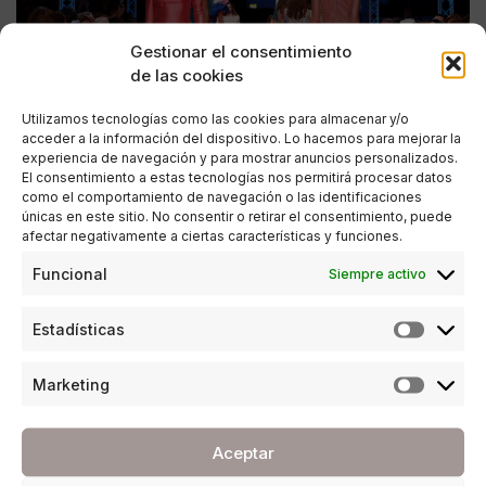
Gestionar el consentimiento
de las cookies
Utilizamos tecnologías como las cookies para almacenar y/o
acceder a la información del dispositivo. Lo hacemos para mejorar la
experiencia de navegación y para mostrar anuncios personalizados.
El consentimiento a estas tecnologías nos permitirá procesar datos
como el comportamiento de navegación o las identificaciones
únicas en este sitio. No consentir o retirar el consentimiento, puede
afectar negativamente a ciertas características y funciones.
ESTILO DE VIDA
Funcional
Siempre activo
Triunfo absoluto de la moda en Marbella
Fashion Week
Estadísticas
POR
ANA PORRAS GUERRERO
23/07/2017
3 MINUTOS DE LECTURA
Marketing
Aceptar