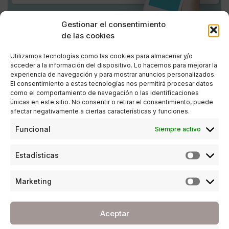
Gestionar el consentimiento
de las cookies
Utilizamos tecnologías como las cookies para almacenar y/o
acceder a la información del dispositivo. Lo hacemos para mejorar la
experiencia de navegación y para mostrar anuncios personalizados.
El consentimiento a estas tecnologías nos permitirá procesar datos
como el comportamiento de navegación o las identificaciones
únicas en este sitio. No consentir o retirar el consentimiento, puede
afectar negativamente a ciertas características y funciones.
EMPRESA
Funcional
Siempre activo
Publicidad en Redes Sociales: 7 pasos para
una planificación estratégica
Estadísticas
POR
AITOR SAN JOSÉ
05/09/2017
12 MINUTOS DE LECTURA
Marketing
Aceptar