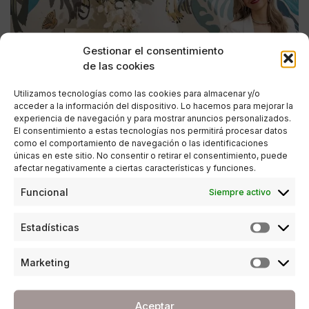
Gestionar el consentimiento
de las cookies
Utilizamos tecnologías como las cookies para almacenar y/o
acceder a la información del dispositivo. Lo hacemos para mejorar la
experiencia de navegación y para mostrar anuncios personalizados.
El consentimiento a estas tecnologías nos permitirá procesar datos
como el comportamiento de navegación o las identificaciones
únicas en este sitio. No consentir o retirar el consentimiento, puede
ESTILO DE VIDA
afectar negativamente a ciertas características y funciones.
Sofía Maraña: “Cuando un menor vive bajo un
Funcional
Siempre activo
entorno familiar de violencia física o
psicológica, repetirá dicho modelo de
Estadísticas
conducta en su edad adulta”
Marketing
POR
REDACCIÓN URBANITY
01/03/2022
5 MINUTOS DE LECTURA
Aceptar