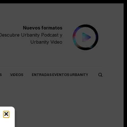
Nuevos formatos
Descubre
Urbanity Podcast
y
Urbanity Video
S
VIDEOS
ENTRADAS EVENTOS URBANITY