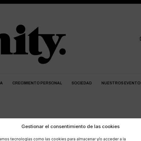
DA
CRECIMIENTO PERSONAL
SOCIEDAD
NUESTROS EVENTO
75 aniversario
Gestionar el consentimiento de las cookies
zamos tecnologías como las cookies para almacenar y/o acceder a la