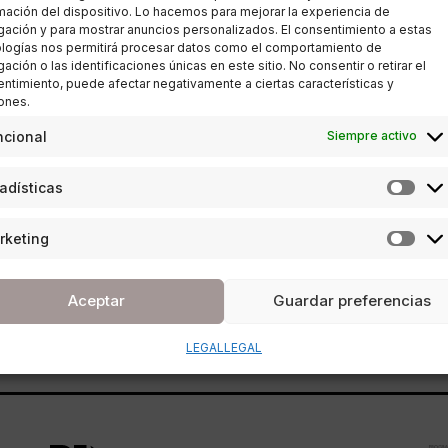
mación del dispositivo. Lo hacemos para mejorar la experiencia de
ación y para mostrar anuncios personalizados. El consentimiento a estas
logías nos permitirá procesar datos como el comportamiento de
ación o las identificaciones únicas en este sitio. No consentir o retirar el
ntimiento, puede afectar negativamente a ciertas características y
ones.
SOCIEDAD
ncional
Siempre activo
Joyería Marcos y La Rosaleda
celebran su 75 aniversario
adísticas
POR
ANA PORRAS GUERRERO
rketing
18/05/2017
3 MINUTOS DE LECTURA
Aceptar
Guardar preferencias
LEGAL
LEGAL