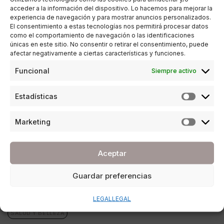
28/05/2020
3 MINUTOS DE LECTURA
acceder a la información del dispositivo. Lo hacemos para mejorar la
experiencia de navegación y para mostrar anuncios personalizados.
El consentimiento a estas tecnologías nos permitirá procesar datos
como el comportamiento de navegación o las identificaciones
únicas en este sitio. No consentir o retirar el consentimiento, puede
afectar negativamente a ciertas características y funciones.
Funcional
Siempre activo
Estadísticas
Marketing
Aceptar
Guardar preferencias
LEGAL
LEGAL
SALUD Y BELLEZA