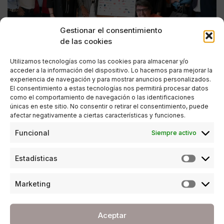
Gestionar el consentimiento
de las cookies
Utilizamos tecnologías como las cookies para almacenar y/o
acceder a la información del dispositivo. Lo hacemos para mejorar la
experiencia de navegación y para mostrar anuncios personalizados.
El consentimiento a estas tecnologías nos permitirá procesar datos
como el comportamiento de navegación o las identificaciones
únicas en este sitio. No consentir o retirar el consentimiento, puede
afectar negativamente a ciertas características y funciones.
ESTILO DE VIDA
Funcional
Siempre activo
El Museo Automovilístico y de la Moda
presenta su IV Caravana Solidaria, a favor de
Estadísticas
Siria
POR
ANA PORRAS GUERRERO
Marketing
10/05/2019
2 MINUTOS DE LECTURA
Aceptar