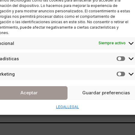
zamos tecnologías como las cookies para almacenar y/o acceder a la
mación del dispositivo. Lo hacemos para mejorar la experiencia de
ación y para mostrar anuncios personalizados. El consentimiento a estas
logías nos permitirá procesar datos como el comportamiento de
CULTURA
ación o las identificaciones únicas en este sitio. No consentir o retirar el
ntimiento, puede afectar negativamente a ciertas características y
El Centre Pompidou Málaga
ones.
ncional
Siempre activo
acoge ‘Construir el aire.
Arquitectura y diseño
adísticas
hinchable, 1960-1975’
rketing
POR
ANA PORRAS GUERRERO
09/11/2018
2 MINUTOS DE LECTURA
Aceptar
Guardar preferencias
LEGAL
LEGAL