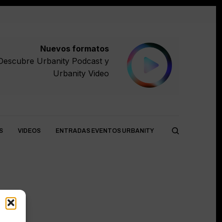
Nuevos formatos
Descubre
Urbanity Podcast
y
Urbanity Video
S
VIDEOS
ENTRADAS EVENTOS URBANITY