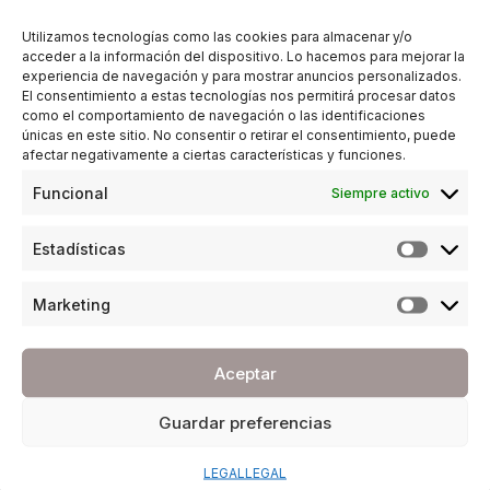
Utilizamos tecnologías como las cookies para almacenar y/o
acceder a la información del dispositivo. Lo hacemos para mejorar la
experiencia de navegación y para mostrar anuncios personalizados.
El consentimiento a estas tecnologías nos permitirá procesar datos
como el comportamiento de navegación o las identificaciones
CULTURA
,
ESTILO DE VIDA
únicas en este sitio. No consentir o retirar el consentimiento, puede
afectar negativamente a ciertas características y funciones.
15 de agosto: por qué es fiesta en toda España
Funcional
Siempre activo
POR
REDACCIÓN URBANITY
13/08/2025
2 MINUTOS DE LECTURA
Estadísticas
Marketing
Aceptar
Contacto
Soporte Web
Guardar preferencias
Cartas a la Directora
Publicidad
LEGAL
LEGAL
Legal y Política de Privacidad