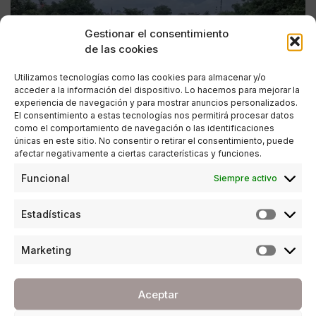
Gestionar el consentimiento
de las cookies
Utilizamos tecnologías como las cookies para almacenar y/o
acceder a la información del dispositivo. Lo hacemos para mejorar la
experiencia de navegación y para mostrar anuncios personalizados.
El consentimiento a estas tecnologías nos permitirá procesar datos
como el comportamiento de navegación o las identificaciones
únicas en este sitio. No consentir o retirar el consentimiento, puede
afectar negativamente a ciertas características y funciones.
ESTILO DE VIDA
Funcional
Siempre activo
Aviso rojo por lluvias: qué hacer (y qué no
hacer) para ponerte a salvo
Estadísticas
POR
REDACCIÓN URBANITY
03/02/2026
3 MINUTOS DE LECTURA
Marketing
Aceptar