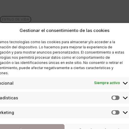
ESTILO DE VIDA
Gestionar el consentimiento de las cookies
Mari Paz Carmona: «Muchas
zamos tecnologías como las cookies para almacenar y/o acceder a la
mujeres no ocupan puestos
mación del dispositivo. Lo hacemos para mejorar la experiencia de
ación y para mostrar anuncios personalizados. El consentimiento a estas
de responsabilidad porque
logías nos permitirá procesar datos como el comportamiento de
ación o las identificaciones únicas en este sitio. No consentir o retirar el
no se atreven a dar el paso»
ntimiento, puede afectar negativamente a ciertas características y
ones.
POR
PABLO NAVARRETE
ncional
Siempre activo
30/09/2019
9 MINUTOS DE LECTURA
adísticas
rketing
ENTREVISTAS