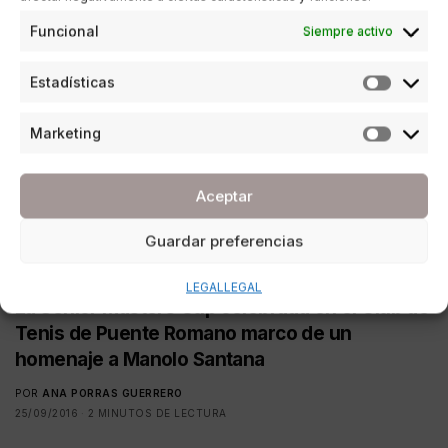
Funcional
Siempre activo
Estadísticas
Marketing
Aceptar
Guardar preferencias
SOCIEDAD
LEGAL
LEGAL
La Senior Masters Cup celebrada en el Club de
Tenis de Puente Romano marco de un
homenaje a Manolo Santana
POR
ANA PORRAS GUERRERO
25/09/2016
2 MINUTOS DE LECTURA